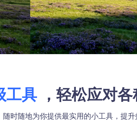
级工具
，轻松应对各
，随时随地为你提供最实用的小工具，提升