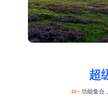
超
40+
功能集合