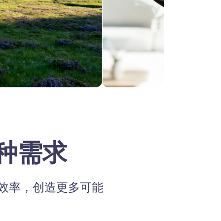
种需求
效率，创造更多可能